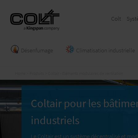
Colt
Syst
Désenfumage
Climatisation industrielle
Home
Produits
Coltair - Éléments modulaires de ventilation
Coltair pour les bâtime
industriels
Le
Coltair
est un système décentralisé et mod