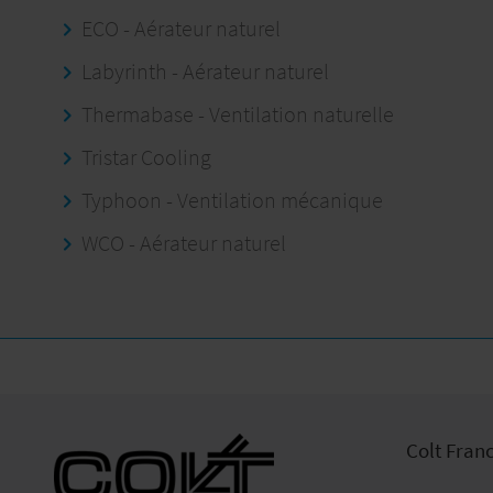
ECO - Aérateur naturel
Labyrinth - Aérateur naturel
Thermabase - Ventilation naturelle
Tristar Cooling
Typhoon - Ventilation mécanique
WCO - Aérateur naturel
Colt Fran