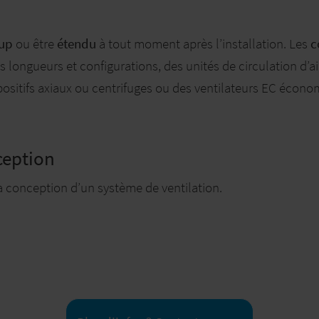
oup
ou être
étendu
à tout moment après l’installation. Les
c
 longueurs et configurations, des unités de circulation d’air, 
positifs axiaux ou centrifuges ou des ventilateurs EC écon
ception
la conception d’un système de ventilation.