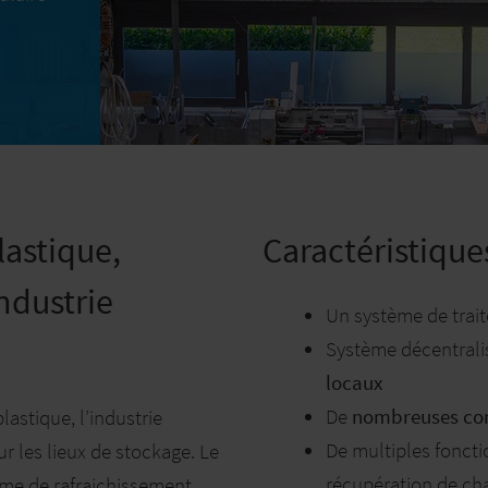
lastique,
Caractéristique
industrie
Un système de trait
Système décentral
locaux
De
nombreuses con
lastique, l’industrie
De multiples foncti
ur les lieux de stockage. Le
récupération de ch
ème de rafraichissement