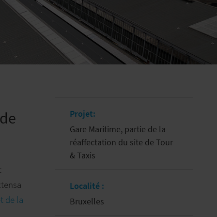
Projet:
 de
Gare Maritime, partie de la
réaffectation du site de Tour
& Taxis
t
xtensa
Localité :
t de la
Bruxelles