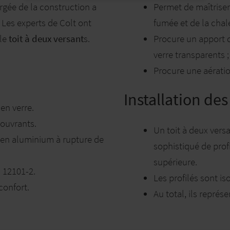
argée de la construction a
Permet de maîtriser
. Les experts de Colt ont
fumée et de la chal
le
toit à deux versant
s.
Procure un apport d
verre transparents ;
Procure une aératio
Installation de
 en verre.
 ouvrants.
Un toit à deux ver
s en aluminium à rupture de
sophistiqué de prof
supérieure.
 12101-2.
Les profilés sont i
confort.
Au total, ils représ