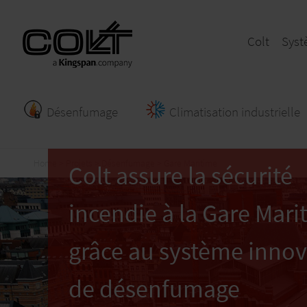
Colt
Syst
Désenfumage
Climatisation industrielle
Home
Projets
Désenfumage
Gare Maritime
Colt assure la sécurité
incendie à la Gare Mari
grâce au système inno
de désenfumage