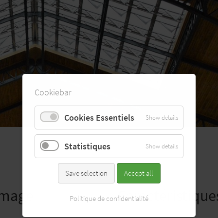
Cookiebar
Cookies Essentiels
Show details
Statistiques
Show details
Save selection
Accept all
umage
Caractéristiques
Politique de confidentialité