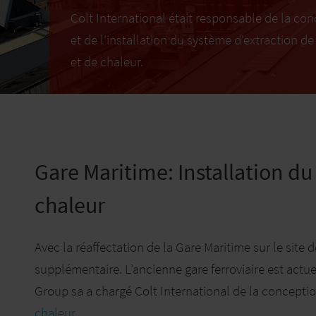
Colt International était responsable de la co
et de l'installation du
système d'extraction d
et de chaleur
.
Gare Maritime: Installation d
chaleur
Avec la réaffectation de la Gare Maritime sur le site 
supplémentaire. L’ancienne gare ferroviaire est act
Group sa a chargé Colt International de la conception
chaleur
.